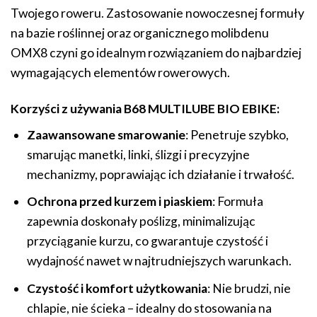
Twojego roweru. Zastosowanie nowoczesnej formuły
na bazie roślinnej oraz organicznego molibdenu
OMX8 czyni go idealnym rozwiązaniem do najbardziej
wymagających elementów rowerowych.
Korzyści z używania B68 MULTILUBE BIO EBIKE:
Zaawansowane smarowanie
: Penetruje szybko,
smarując manetki, linki, ślizgi i precyzyjne
mechanizmy, poprawiając ich działanie i trwałość.
Ochrona przed kurzem i piaskiem
: Formuła
zapewnia doskonały poślizg, minimalizując
przyciąganie kurzu, co gwarantuje czystość i
wydajność nawet w najtrudniejszych warunkach.
Czystość i komfort użytkowania
: Nie brudzi, nie
chlapie, nie ścieka – idealny do stosowania na