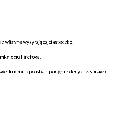
zez witrynę wysyłającą ciasteczko.
knięciu Firefoxa.
etli monit z prośbą o podjęcie decyzji w sprawie