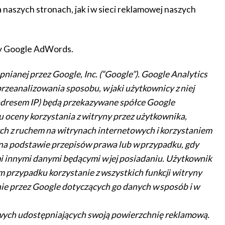
naszych stronach, jak i w sieci reklamowej naszych
 Google AdWords
.
nianej przez Google, Inc. (“Google”). Google Analytics
rzeanalizowania sposobu, w jaki użytkownicy z niej
o adresem IP) będą przekazywane spółce Google
u oceny korzystania z witryny przez użytkownika,
ch z ruchem na witrynach internetowych i korzystaniem
 na podstawie przepisów prawa lub w przypadku, gdy
mi innymi danymi będącymi w jej posiadaniu. Użytkownik
m przypadku korzystanie z wszystkich funkcji witryny
nie przez Google dotyczących go danych w sposób i w
ych udostępniających swoją powierzchnię reklamową.