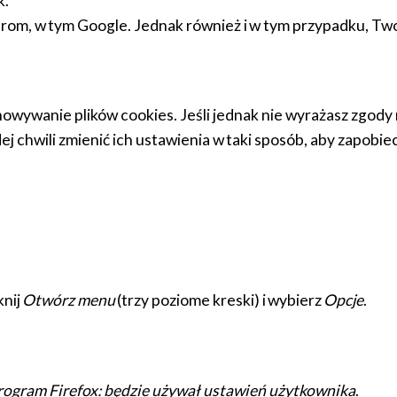
k.
m, w tym Google. Jednak również i w tym przypadku, Twoja 
wywanie plików cookies. Jeśli jednak nie wyrażasz zgody n
ej chwili zmienić ich ustawienia w taki sposób, aby zapobi
knij
Otwórz menu
(trzy poziome kreski) i wybierz
Opcje
.
rogram Firefox: będzie używał ustawień użytkownika
.