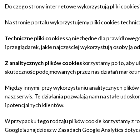
Do czego strony internetowe wykorzystują pliki cookies
Na stronie portalu wykorzystujemy pliki cookies technic
Techniczne pliki cookies
są niezbędne dla prawidłowego
i przeglądarek, jakie najczęściej wykorzystują osoby ją o
Z analitycznych plików cookies
korzystamy po to, aby u
skuteczność podejmowanych przez nas działań marketi
Między innymi, przy wykorzystaniu analitycznych plików 
nasz serwis. Te działania pozwalają nam na stałe udosk
i potencjalnych klientów.
W przypadku tego rodzaju plików cookie korzystamy z rozw
Google’a znajdziesz w
Zasadach Google Analytics dotyc