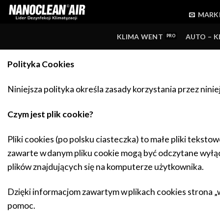
Skip
MARK
to
content
KLIMA WENT
AUTO – K
Polityka Cookies
Niniejsza polityka określa zasady korzystania przez ninie
Czym jest plik cookie?
Pliki cookies (po polsku ciasteczka) to małe pliki tek
zawarte w danym pliku cookie mogą być odczytane wyłącz
plików znajdujących się na komputerze użytkownika.
Dzięki informacjom zawartym w plikach cookies strona „w
pomoc.