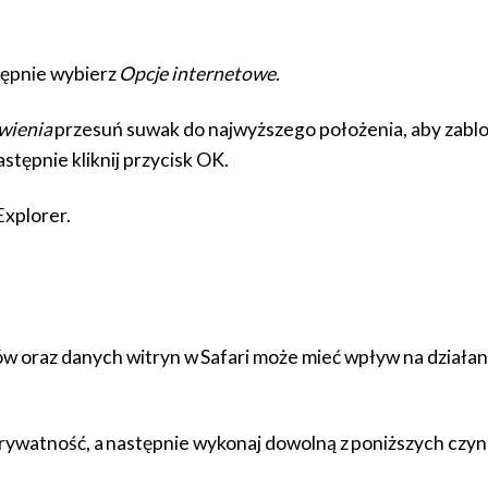
stępnie wybierz
Opcje internetowe
.
wienia
przesuń suwak do najwyższego położenia, aby zablok
astępnie kliknij przycisk OK.
Explorer.
ków oraz danych witryn w Safari może mieć wpływ na działa
Prywatność, a następnie wykonaj dowolną z poniższych czyn