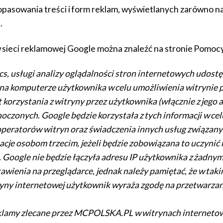
asowania treści i form reklam, wyświetlanych zarówno na 
.
 sieci reklamowej Google można znaleźć na stronie
Pomocy
s, usługi analizy oglądalności stron internetowych udostęp
 na komputerze użytkownika w celu umożliwienia witrynie p
t korzystania z witryny przez użytkownika (włącznie z jeg
czonych. Google będzie korzystała z tych informacji w cel
operatorów witryn oraz świadczenia innych usług związany
acje osobom trzecim, jeżeli będzie zobowiązana to uczynić
. Google nie będzie łączyła adresu IP użytkownika z żadny
ienia na przeglądarce, jednak należy pamiętać, że w taki
itryny internetowej użytkownik wyraża zgodę na przetwarza
klamy zlecane przez MCPOLSKA.PL w witrynach internetow