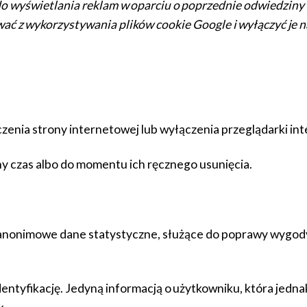
do wyświetlania reklam w oparciu o poprzednie odwiedziny
ć z wykorzystywania plików cookie Google i wyłączyć je n
zenia strony internetowej lub wyłączenia przeglądarki in
ny czas albo do momentu ich ręcznego usunięcia.
anonimowe dane statystyczne, służące do poprawy wygody ko
ntyfikację. Jedyną informacją o użytkowniku, która jednak