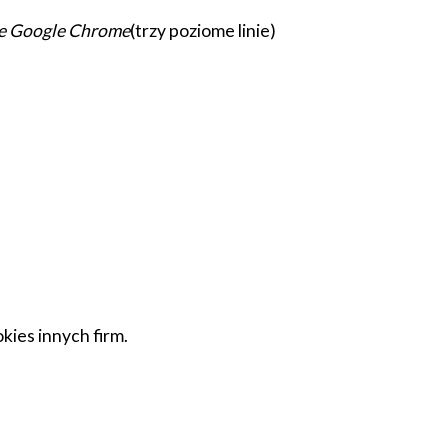
e Google Chrome
(trzy poziome linie)
okies innych firm.