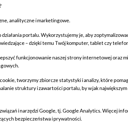
?
zne, analityczne i marketingowe.
 działania portalu. Wykorzystujemy je, aby zoptymalizow
dwiedzające – dzięki temu Twój komputer, tablet czy telefon
lepszyć funkcjonowanie naszej strony internetowej oraz m
ngowych.
cookie, tworzymy zbiorcze statystyki i analizy, które pom
onalanie struktury i zawartości portalu, by w jak najwięk
iązań i narzędzi Google, tj. Google Analytics. Więcej info
zących bezpieczeństwa i prywatności
.