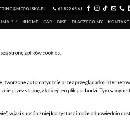
ETING@MCPOLSKA.PL
61 822 65 61
LIMA
4HOME
CAR
BIKE
DLACZEGO MY
KONTAKT
jszą stronę z plików cookies.
stowe, tworzone automatycznie przez przeglądarkę interne
nie przez stronę, z której ten plik pochodzi. Tym samym 
ie”, w jaki sposób z niej korzystasz i może odpowiednio do