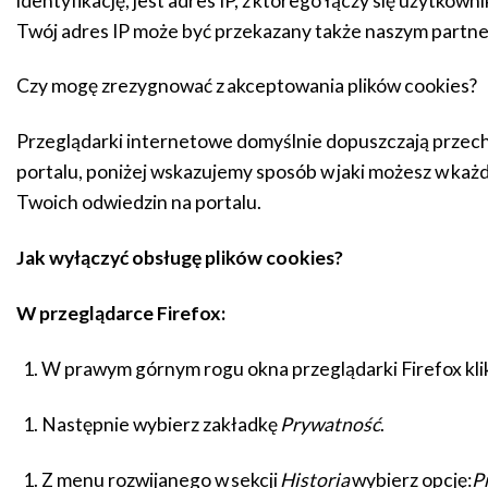
identyfikację, jest adres IP, z którego łączy się użytkowni
Twój adres IP może być przekazany także naszym partnero
Czy mogę zrezygnować z akceptowania plików cookies?
Przeglądarki internetowe domyślnie dopuszczają przecho
portalu, poniżej wskazujemy sposób w jaki możesz w każd
Twoich odwiedzin na portalu.
Jak wyłączyć obsługę plików cookies?
W przeglądarce Firefox:
W prawym górnym rogu okna przeglądarki Firefox kli
Następnie wybierz zakładkę
Prywatność
.
Z menu rozwijanego w sekcji
Historia
wybierz opcję:
P