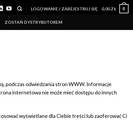
LOGOWANIE / ZAREJESTRUJ SIĘ
0,00
ZŁ
0
ZOSTAŃ DYSTRYBUTOREM
tową, podczas odwiedzania stron WWW. Informacje
strona internetowa nie może mieć dostępu do innych
stosować wyświetlane dla Ciebie treści lub zaoferować Ci