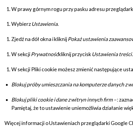
W prawy górnym rogu przy pasku adresu przeglądar
Wybierz
Ustawienia
.
Zjedź na dół okna i kliknij
Pokaż ustawienia zaawans
W sekcji
Prywatność
kliknij przycisk
Ustawienia treści.
W sekcji Pliki cookie możesz zmienić następujące ust
Blokuj próby umieszczania na komputerze danych z w
Blokuj pliki cookie i dane z witryn innych firm –
: zazna
Pamiętaj, że to ustawienie uniemożliwia działanie wię
Więcej informacji o Ustawieniach przeglądarki Google 