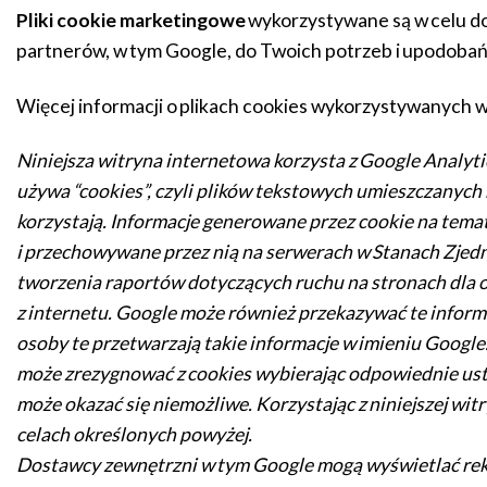
Pliki cookie marketingowe
wykorzystywane są w celu dop
partnerów, w tym Google, do Twoich potrzeb i upodobań
Więcej informacji o plikach cookies wykorzystywanych w
Niniejsza witryna internetowa korzysta z Google Analytic
używa “cookies”, czyli plików tekstowych umieszczanych
korzystają. Informacje generowane przez cookie na tema
i przechowywane przez nią na serwerach w Stanach Zjedno
tworzenia raportów dotyczących ruchu na stronach dla 
z internetu. Google może również przekazywać te inform
osoby te przetwarzają takie informacje w imieniu Google
może zrezygnować z cookies wybierając odpowiednie ustaw
może okazać się niemożliwe. Korzystając z niniejszej w
celach określonych powyżej.
Dostawcy zewnętrzni w tym Google mogą wyświetlać re