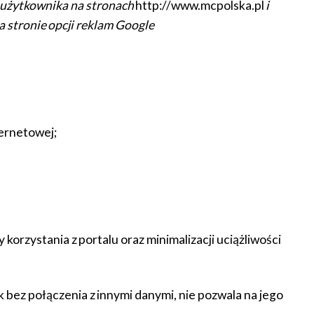
 użytkownika na stronach
http://www.mcpolska.pl
i
a stronie
opcji reklam Google
ternetowej;
rzystania z portalu oraz minimalizacji uciążliwości
 bez połączenia z innymi danymi, nie pozwala na jego