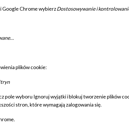
ki Google Chrome wybierz
Dostosowywanie i kontrolowani
owane…
awienia plików cookie:
itryn
cz pole wyboru Ignoruj wyjątki i blokuj tworzenie plików co
kszości stron, które wymagają zalogowania się.
Chrome.