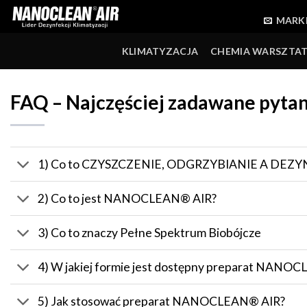
Skip
MARK
to
content
KLIMATYZACJA
CHEMIA WARSZTA
FAQ – Najczęściej zadawane pytan
1) Co to CZYSZCZENIE, ODGRZYBIANIE A DEZ
2) Co to jest NANOCLEAN® AIR?
3) Co to znaczy Pełne Spektrum Biobójcze
4) W jakiej formie jest dostępny preparat NANO
5) Jak stosować preparat NANOCLEAN® AIR?