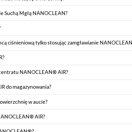
ianie Suchą Mgłą NANOCLEAN?
?
ancą ciśnieniową tylko stosując zamgławianie NANOCLEA
R?
oncentratu NANOCLEAN® AIR?
AIR do magazynowania?
wierzchnię w aucie?
kt NANOCLEAN® AIR?
my NANOCLEAN®?