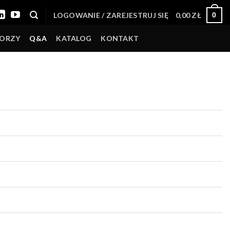
LOGOWANIE / ZAREJESTRUJ SIĘ
0,00
ZŁ
0
TORZY
Q&A
KATALOG
KONTAKT