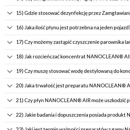
15) Gdzie stosować dezynfekcję przez Zamgław
16) Jaka ilość płynu jest potrzebna na jeden pojazd
17) Czy możemy zastąpić czyszczenie parownika l
18) Jak rozcieńczać koncentrat NANOCLEAN® AI
19) Czy muszę stosować wodę destylowaną do k
20) Jaka trwałość jest preparatu NANOCLEAN® 
21) Czy płyn NANOCLEAN® AIR może uszkodzić po
22) Jakie badania i dopuszczenia posiada produ
23) Jaki jest termin ważności preparatów z ga