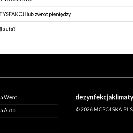
SFAKCJI lub zwrot pieniędzy
i auta?
dezynfekcjaklimatyz
ma Went
© 2026 MCPOLSKA.PL SP
ma Auto