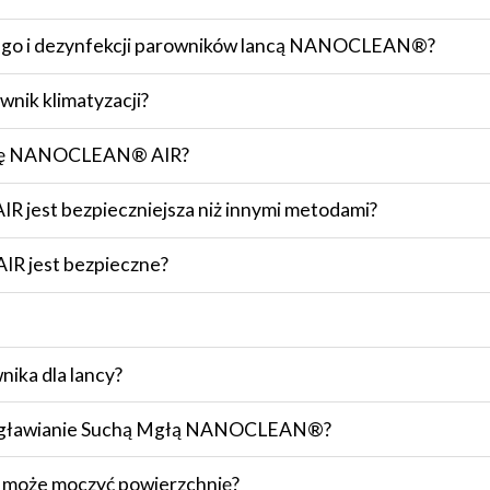
wego i dezynfekcji parowników lancą NANOCLEAN®?
ownik klimatyzacji?
osuję NANOCLEAN® AIR?
jest bezpieczniejsza niż innymi metodami?
R jest bezpieczne?
nika dla lancy?
Zamgławianie Suchą Mgłą NANOCLEAN®?
może moczyć powierzchnię?