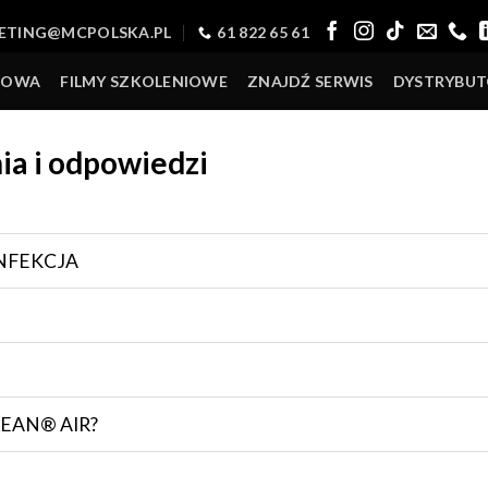
ETING@MCPOLSKA.PL
61 822 65 61
TOWA
FILMY SZKOLENIOWE
ZNAJDŹ SERWIS
DYSTRYBU
ia i odpowiedzi
YNFEKCJA
CLEAN® AIR?