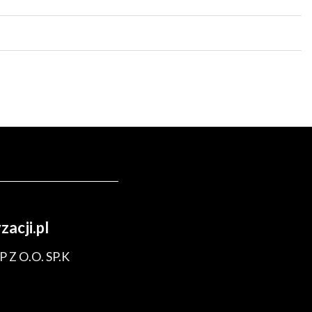
acji.pl
 Z O.O. SP.K