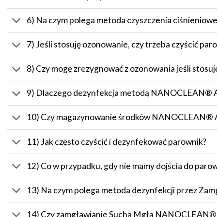
6) Na czym polega metoda czyszczenia ciśnienio
7) Jeśli stosuję ozonowanie, czy trzeba czyścić par
8) Czy mogę zrezygnować z ozonowania jeśli st
9) Dlaczego dezynfekcja metodą NANOCLEAN® AIR 
10) Czy magazynowanie środków NANOCLEAN® AI
11) Jak często czyścić i dezynfekować parownik?
12) Co w przypadku, gdy nie mamy dojścia do parow
13) Na czym polega metoda dezynfekcji przez 
14) Czy zamgławianie Suchą Mgłą NANOCLEAN® 