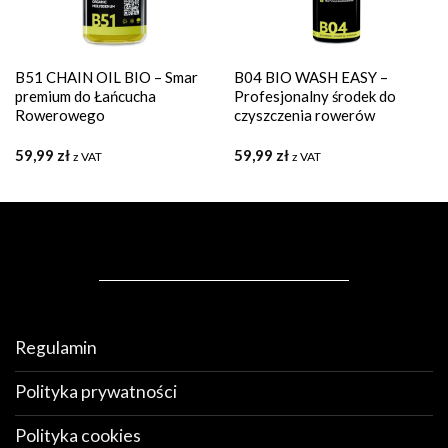
B51 CHAIN OIL BIO – Smar
B04 BIO WASH EASY –
premium do Łańcucha
Profesjonalny środek do
Rowerowego
czyszczenia rowerów
59,99
zł
59,99
zł
z VAT
z VAT
Regulamin
Polityka prywatności
Polityka cookies