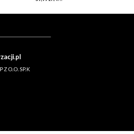
acji.pl
 Z O.O. SP.K