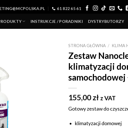
ETING@MCPOLSKA.PL
61 822 65 61
PRODUKTY
INSTRUKCJE / PORADNIKI
DYSTRYBUTORZY
STRONA GŁÓWNA
/
KLIMA
Zestaw Nanocle
klimatyzacji do
samochodowej 
155,00
zł
z VAT
Gotowy zestaw do czyszczen
klimatyzacji domowej