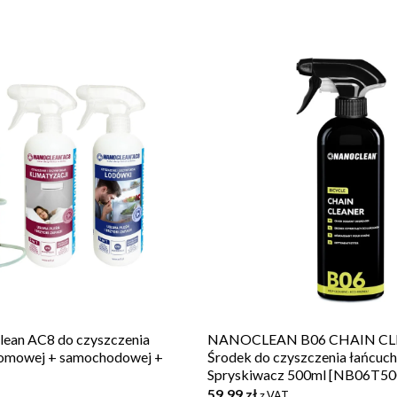
lean AC8 do czyszczenia
NANOCLEAN B06 CHAIN CL
 domowej + samochodowej +
Środek do czyszczenia łańcuc
Spryskiwacz 500ml [NB06T50
59,99
zł
T
z VAT