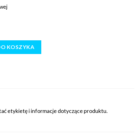
wej
do czyszczenia klimatyzacji domowej + klimatyzacji samoch
DO KOSZYKA
ć etykietę i informacje dotyczące produktu.