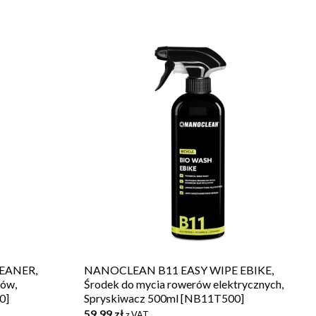
EANER,
NANOCLEAN B11 EASY WIPE EBIKE,
hów,
Środek do mycia rowerów elektrycznych,
0]
Spryskiwacz 500ml [NB11T500]
59,99
zł
z VAT