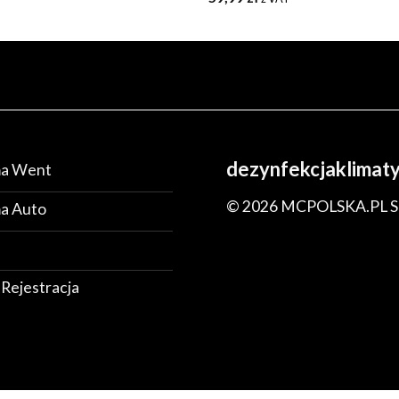
dezynfekcjaklimatyz
ma Went
© 2026 MCPOLSKA.PL SP
ma Auto
 Rejestracja