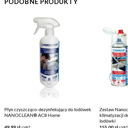
PODOBNE PRODUKTY
Płyn czyszcząco-dezynfekujący do lodówek
Zestaw Nanoc
NANOCLEAN® AC8 Home
klimatyzacji
lodówki
49,99
zł
155,00
zł
z VAT
z VA