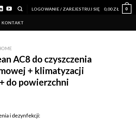
LOGOWANIE / ZAREJESTRUJ SIĘ
0,00
ZŁ
0
KONTAKT
 HOME
an AC8 do czyszczenia
mowej + klimatyzacji
+ do powierzchni
ia i dezynfekcji: