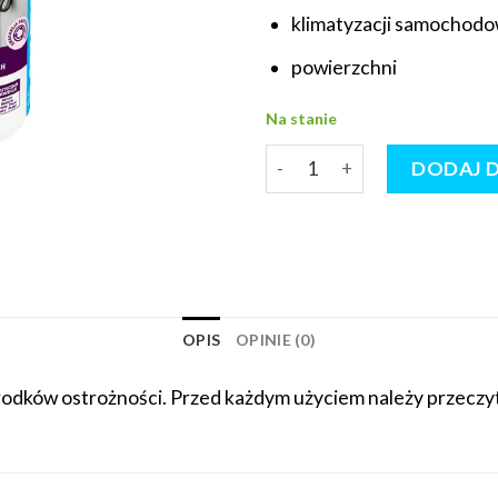
klimatyzacji samochodo
powierzchni
Na stanie
ilość Zestaw Nanoclean AC8 
DODAJ 
OPIS
OPINIE (0)
dków ostrożności. Przed każdym użyciem należy przeczyta