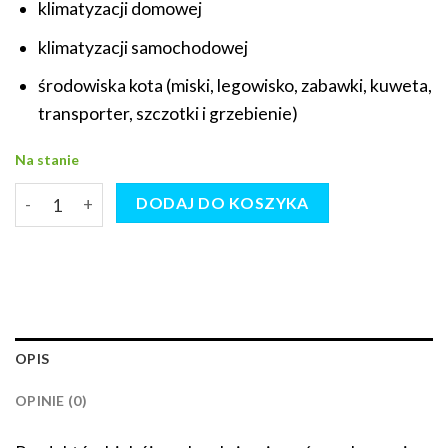
klimatyzacji domowej
klimatyzacji samochodowej
środowiska kota (miski, legowisko, zabawki, kuweta,
transporter, szczotki i grzebienie)
Na stanie
ilość Zestaw Nanoclean AC8 do czyszczenia klimatyzacji d
DODAJ DO KOSZYKA
OPIS
OPINIE (0)