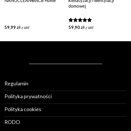
NANOCLEAN®AC8 Home
klimatyzacji i wentylacji
domowej
59,99
zł
Oceniono
59,90
zł
z VAT
z VAT
5.00
na 5
Regulamin
Polityka prywatności
Polityka cookies
RODO