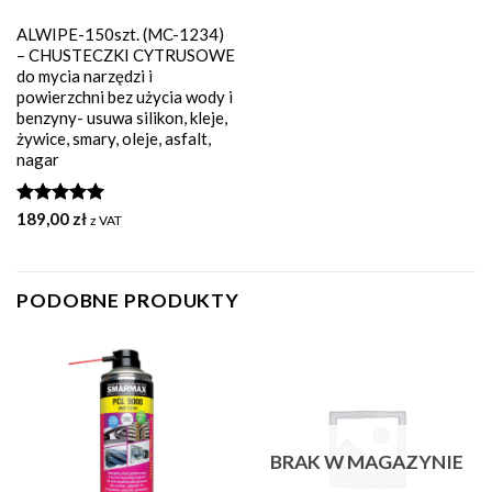
ALWIPE-150szt. (MC-1234)
– CHUSTECZKI CYTRUSOWE
do mycia narzędzi i
powierzchni bez użycia wody i
benzyny- usuwa silikon, kleje,
żywice, smary, oleje, asfalt,
nagar
Oceniono
189,00
zł
z VAT
5.00
na 5
PODOBNE PRODUKTY
BRAK W MAGAZYNIE