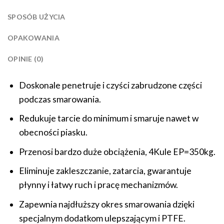
SPOSÓB UŻYCIA
OPAKOWANIA
OPINIE (0)
Doskonale penetruje i czyści zabrudzone części
podczas smarowania.
Redukuje tarcie do minimum i smaruje nawet w
obecności piasku.
Przenosi bardzo duże obciążenia, 4Kule EP=350kg.
Eliminuje zakleszczanie, zatarcia, gwarantuje
płynny i łatwy ruch i pracę mechanizmów.
Zapewnia najdłuższy okres smarowania dzięki
specjalnym dodatkom ulepszającym i PTFE.