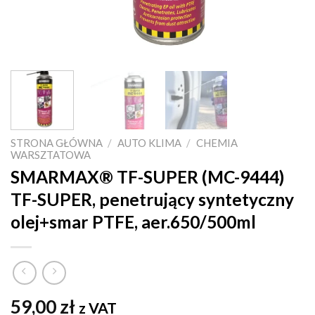
STRONA GŁÓWNA
/
AUTO KLIMA
/
CHEMIA
WARSZTATOWA
SMARMAX® TF-SUPER (MC-9444)
TF-SUPER, penetrujący syntetyczny
olej+smar PTFE, aer.650/500ml
59,00
zł
z VAT