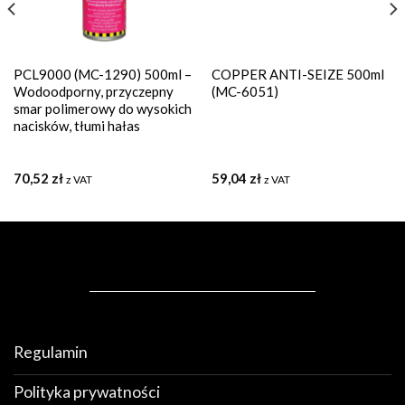
PCL9000 (MC-1290) 500ml –
COPPER ANTI-SEIZE 500ml
Wodoodporny, przyczepny
(MC-6051)
smar polimerowy do wysokich
nacisków, tłumi hałas
70,52
zł
59,04
zł
z VAT
z VAT
Regulamin
Polityka prywatności