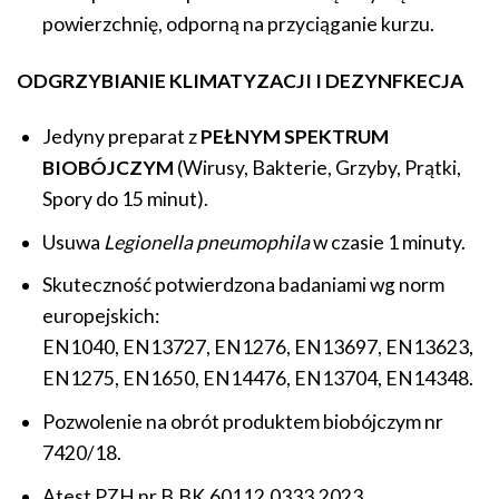
powierzchnię, odporną na przyciąganie kurzu.
ODGRZYBIANIE KLIMATYZACJI I DEZYNFKECJA
Jedyny preparat z
PEŁNYM SPEKTRUM
BIOBÓJCZYM
(Wirusy, Bakterie, Grzyby, Prątki,
Spory do 15 minut).
Usuwa
Legionella pneumophila
w czasie 1 minuty.
Skuteczność potwierdzona badaniami wg norm
europejskich:
EN1040, EN13727, EN1276, EN13697, EN13623,
EN1275, EN1650, EN14476, EN13704, EN14348.
Pozwolenie na obrót produktem biobójczym nr
7420/18.
Atest PZH nr B.BK.60112.0333.2023.