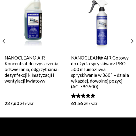
NANOCLEAN® AIR
NANOCLEAN® AIR Gotowy
Koncentrat do czyszczenia,
do użycia spryskiwacz PRO
odświeżania, odgrzybiania i
500 ml umożliwia
dezynfekcji klimatyzacji i
spryskiwanie w 360° – działa
wentylacji kwiatowy
w każdej, dowolnej pozycji
(AC-79G500)
237,60
zł
Oceniono
61,56
zł
z VAT
z VAT
5.00
na 5