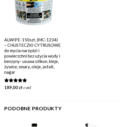
ALWIPE-150szt. (MC-1234)
– CHUSTECZKI CYTRUSOWE
do mycia narzędzi i
powierzchni bez użycia wody i
benzyny- usuwa silikon, kleje,
żywice, smary, oleje, asfalt,
nagar
Oceniono
189,00
zł
z VAT
5.00
na 5
PODOBNE PRODUKTY