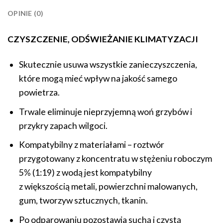
OPINIE (0)
CZYSZCZENIE, ODŚWIEŻANIE KLIMATYZACJI
Skutecznie usuwa wszystkie zanieczyszczenia,
które mogą mieć wpływ na jakość samego
powietrza.
Trwale eliminuje nieprzyjemną woń grzybów i
przykry zapach wilgoci.
Kompatybilny z materiałami – roztwór
przygotowany z koncentratu w stężeniu roboczym
5% (1:19) z wodą jest kompatybilny
z większością metali, powierzchni malowanych,
gum, tworzyw sztucznych, tkanin.
Po odparowaniu pozostawia suchą i czystą