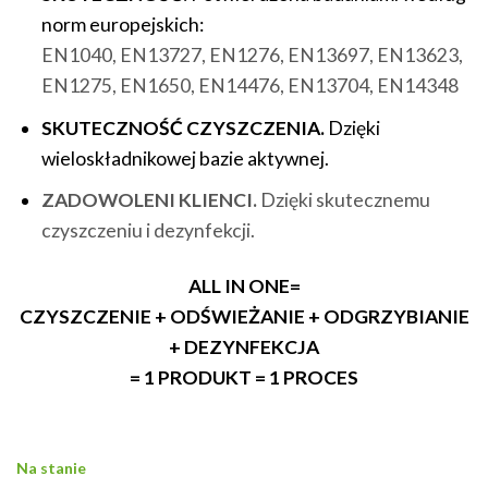
norm europejskich:
EN1040, EN13727, EN1276, EN13697, EN13623,
EN1275, EN1650, EN14476, EN13704, EN14348
SKUTECZNOŚĆ CZYSZCZENIA.
Dzięki
wieloskładnikowej bazie aktywnej.
ZADOWOLENI KLIENCI.
Dzięki skutecznemu
czyszczeniu i dezynfekcji.
ALL IN ONE=
CZYSZCZENIE + ODŚWIEŻANIE + ODGRZYBIANIE
+ DEZYNFEKCJA
= 1 PRODUKT = 1 PROCES
Na stanie