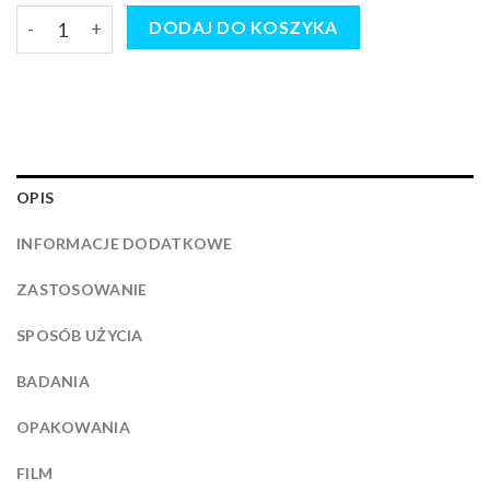
ilość NANOCLEAN® AIR Koncentrat do czyszczenia, odświeżan
DODAJ DO KOSZYKA
OPIS
INFORMACJE DODATKOWE
ZASTOSOWANIE
SPOSÓB UŻYCIA
BADANIA
OPAKOWANIA
FILM