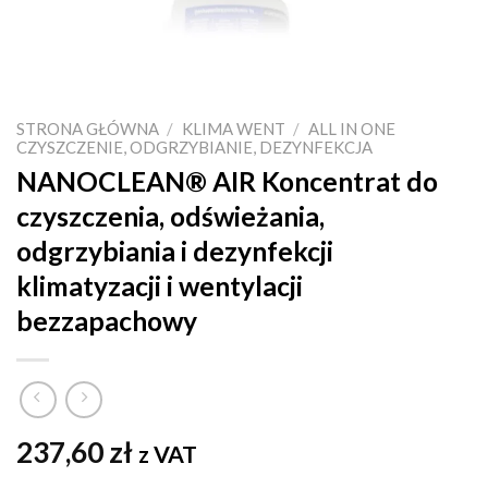
STRONA GŁÓWNA
/
KLIMA WENT
/
ALL IN ONE
CZYSZCZENIE, ODGRZYBIANIE, DEZYNFEKCJA
NANOCLEAN® AIR Koncentrat do
czyszczenia, odświeżania,
odgrzybiania i dezynfekcji
klimatyzacji i wentylacji
bezzapachowy
237,60
zł
z VAT