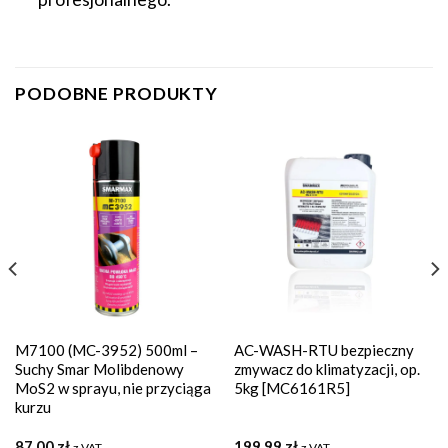
PODOBNE PRODUKTY
M7100 (MC-3952) 500ml –
AC-WASH-RTU bezpieczny
Suchy Smar Molibdenowy
zmywacz do klimatyzacji, op.
MoS2 w sprayu, nie przyciąga
5kg [MC6161R5]
kurzu
87,00
zł
199,99
zł
z VAT
z VAT