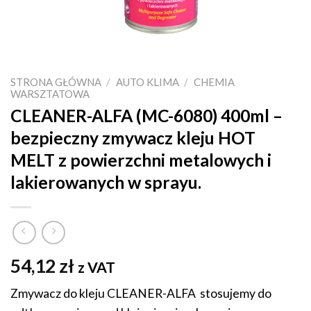
STRONA GŁÓWNA
/
AUTO KLIMA
/
CHEMIA
WARSZTATOWA
CLEANER-ALFA (MC-6080) 400ml –
bezpieczny zmywacz kleju HOT
MELT z powierzchni metalowych i
lakierowanych w sprayu.
54,12
zł
z VAT
Zmywacz do kleju CLEANER-ALFA stosujemy do