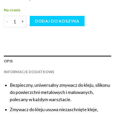
Na stanie
ilość CLEANER-ALFA (MC-6080) 400ml - bezpieczny zmywacz
DODAJ DO KOSZYKA
OPIS
INFORMACJE DODATKOWE
Bezpieczny, uniwersalny zmywacz do kleju, silikonu
do powierzchni metalowych i malowanych,
polecany w każdym warsztacie.
Zmywacz do kleju usuwa niezaschnięte kleje,