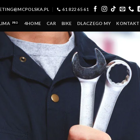
ETING@MCPOLSKA.PL
61 822 65 61
LIMA
4HOME
CAR
BIKE
DLACZEGO MY
KONTAKT