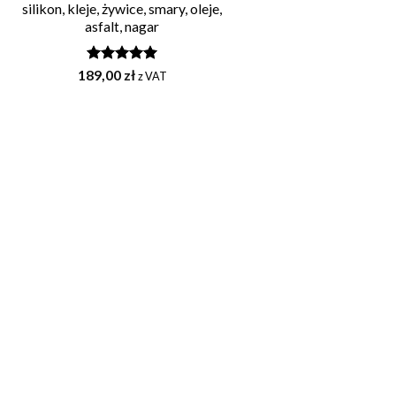
silikon, kleje, żywice, smary, oleje,
asfalt, nagar
189,00
Oceniono
zł
z VAT
5.00
na 5