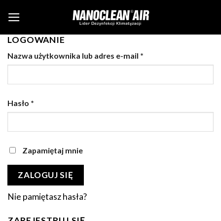
Skip
to
content
LOGOWANIE
Nazwa użytkownika lub adres e-mail
*
Hasło
*
Zapamiętaj mnie
ZALOGUJ SIĘ
Nie pamiętasz hasła?
ZAREJESTRUJ SIĘ